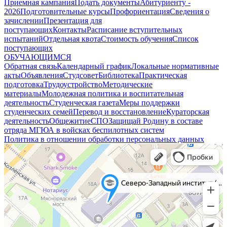
Приемная кампания
Подать документы
Абитуриенту -
2026
Подготовительные курсы
Профориентация
Сведения о
зачислении
Презентация для
поступающих
Контакты
Расписание вступительных
испытаний
Отдельная квота
Стоимость обучения
Cписок
поступающих
ОБУЧАЮЩИМСЯ
Обратная связь
Календарный график
Локальные нормативные
акты
Объявления
Студсовет
Библиотека
Практическая
подготовка
Трудоустройство
Методические
материалы
Молодежная политика и воспитательная
деятельность
Студенческая газета
Меры поддержки
студенческих семей
Перевод и восстановление
Кураторская
деятельность
Общежитие
СПО
Защищай Родину в составе
отряда МГЮА в войсках беспилотных систем
Политика в отношении обработки персональных данных