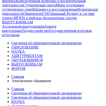
материалы
Молодежная политика и воспитательная
деятельность
Студенческая газета
Меры поддержки
студенческих семей
Перевод и восстановление
Кураторская
деятельность
Общежитие
СПО
Защищай Родину в составе
отряда МГЮА в войсках беспилотных систем
ВЫПУСКНИКАМ
Ассоциация выпускников
Анкета
выпускника
Трудоустройство
Государственная итоговая
аттестация
Сведения об образовательной организации
ОБРАЗОВАНИЕ
НАУКА
АБИТУРИЕНТАМ
ОБУЧАЮЩИМСЯ
ВЫПУСКНИКАМ
ФОРУМ
Главная
Электронное обращение
Главная
Сведения об образовательной организации
Сведения об образовательной организации
НАУКА
Доступная среда