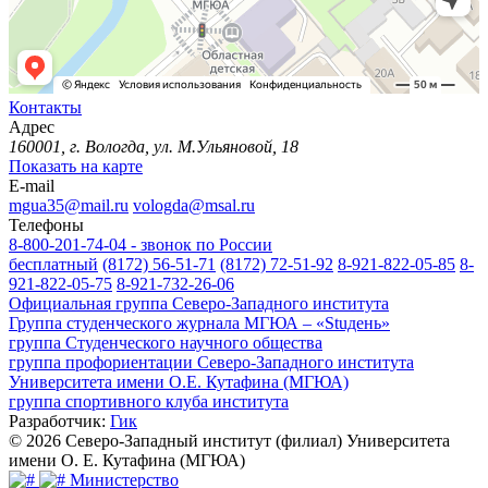
Контакты
Адрес
160001, г. Вологда, ул. М.Ульяновой, 18
Показать на карте
E-mail
mgua35@mail.ru
vologda@msal.ru
Телефоны
8-800-201-74-04 - звонок по России
бесплатный
(8172) 56-51-71
(8172) 72-51-92
8-921-822-05-85
8-
921-822-05-75
8-921-732-26-06
Официальная группа Северо-Западного института
Группа студенческого журнала МГЮА – «Stuдень»
группа Студенческого научного общества
группа профориентации Северо-Западного института
Университета имени О.Е. Кутафина (МГЮА)
группа спортивного клуба института
Разработчик:
Гик
© 2026 Северо-Западный институт (филиал) Университета
имени О. Е. Кутафина (МГЮА)
Министерство