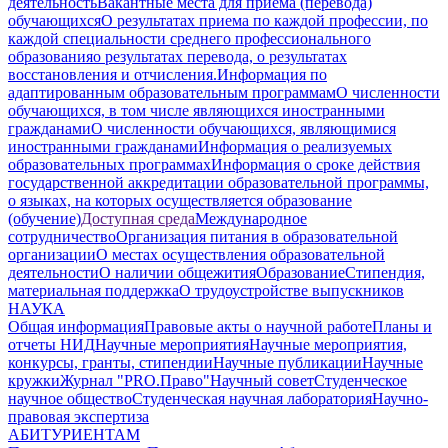
деятельность
Вакантные места для приема (перевода)
обучающихся
О результатах приема по каждой профессии, по
каждой специальности среднего профессионального
образования
о результатах перевода, о результатах
восстановления и отчисления.
Информация по
адаптированным образовательным программам
О численности
обучающихся, в том числе являющихся иностранными
гражданами
О численности обучающихся, являющимися
иностранными гражданами
Информация о реализуемых
образовательных программах
Информация о сроке действия
государственной аккредитации образовательной программы,
о языках, на которых осуществляется образование
(обучение)
Доступная среда
Международное
сотрудничество
Организация питания в образовательной
организации
О местах осуществления образовательной
деятельности
О наличии общежития
Образование
Стипендия,
материальная поддержка
О трудоустройстве выпускников
НАУКА
Общая информация
Правовые акты о научной работе
Планы и
отчеты НИД
Научные мероприятия
Научные мероприятия,
конкурсы, гранты, стипендии
Научные публикации
Научные
кружки
Журнал "PRO.Право"
Научный совет
Студенческое
научное общество
Студенческая научная лаборатория
Научно-
правовая экспертиза
АБИТУРИЕНТАМ