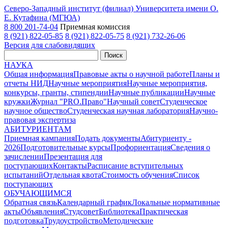
Северо-Западный институт (филиал) Университета имени О.
Е. Кутафина (МГЮА)
8 800 201-74-04
Приемная комиссия
8 (921) 822-05-85
8 (921) 822-05-75
8 (921) 732-26-06
Версия для слабовидящих
Поиск
НАУКА
Общая информация
Правовые акты о научной работе
Планы и
отчеты НИД
Научные мероприятия
Научные мероприятия,
конкурсы, гранты, стипендии
Научные публикации
Научные
кружки
Журнал "PRO.Право"
Научный совет
Студенческое
научное общество
Студенческая научная лаборатория
Научно-
правовая экспертиза
АБИТУРИЕНТАМ
Приемная кампания
Подать документы
Абитуриенту -
2026
Подготовительные курсы
Профориентация
Сведения о
зачислении
Презентация для
поступающих
Контакты
Расписание вступительных
испытаний
Отдельная квота
Стоимость обучения
Cписок
поступающих
ОБУЧАЮЩИМСЯ
Обратная связь
Календарный график
Локальные нормативные
акты
Объявления
Студсовет
Библиотека
Практическая
подготовка
Трудоустройство
Методические