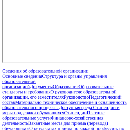
Сведения об образовательной организации
Основные сведения
Структура и органы управления
образовательной
организацией
Документы
Образование
Образовательные
стандарты и требования
О руководителе образовательной
организации, его заместителях
Руководство
Педагогический
состав
Материально-техническое обеспечение и оснащенность
образовательного процесса. Доступная среда
Стипендии и
меры поддержки обучающихся
Стипендии
Платные
образовательные услуги
Финансово-хозяйственная
деятельность
Вакантные места для приема (перевода)
обучающихся
О результатах приема по каждой профессии, по