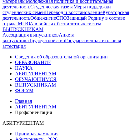
материалы
Молодежная политика и воспитательная
деятельность
Студенческая газета
Меры поддержки
студенческих семей
Перевод и восстановление
Кураторская
деятельность
Общежитие
СПО
Защищай Родину в составе
отряда МГЮА в войсках беспилотных систем
ВЫПУСКНИКАМ
Ассоциация выпускников
Анкета
выпускника
Трудоустройство
Государственная итоговая
аттестация
Сведения об образовательной организации
ОБРАЗОВАНИЕ
НАУКА
АБИТУРИЕНТАМ
ОБУЧАЮЩИМСЯ
ВЫПУСКНИКАМ
ФОРУМ
Главная
АБИТУРИЕНТАМ
Профориентация
АБИТУРИЕНТАМ
Приемная кампания
Абитуриенту - 2026