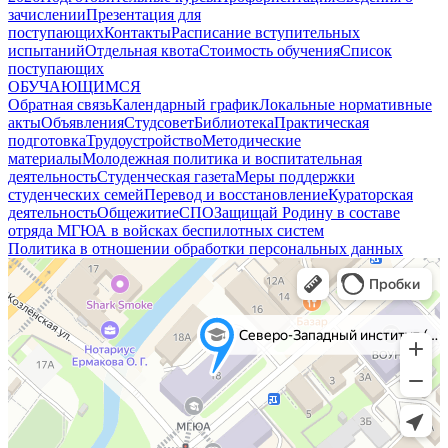
зачислении
Презентация для
поступающих
Контакты
Расписание вступительных
испытаний
Отдельная квота
Стоимость обучения
Cписок
поступающих
ОБУЧАЮЩИМСЯ
Обратная связь
Календарный график
Локальные нормативные
акты
Объявления
Студсовет
Библиотека
Практическая
подготовка
Трудоустройство
Методические
материалы
Молодежная политика и воспитательная
деятельность
Студенческая газета
Меры поддержки
студенческих семей
Перевод и восстановление
Кураторская
деятельность
Общежитие
СПО
Защищай Родину в составе
отряда МГЮА в войсках беспилотных систем
Политика в отношении обработки персональных данных