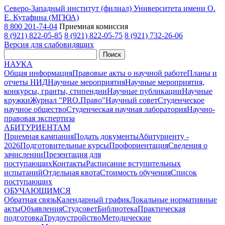
Северо-Западный институт (филиал) Университета имени О.
Е. Кутафина (МГЮА)
8 800 201-74-04
Приемная комиссия
8 (921) 822-05-85
8 (921) 822-05-75
8 (921) 732-26-06
Версия для слабовидящих
Поиск
НАУКА
Общая информация
Правовые акты о научной работе
Планы и
отчеты НИД
Научные мероприятия
Научные мероприятия,
конкурсы, гранты, стипендии
Научные публикации
Научные
кружки
Журнал "PRO.Право"
Научный совет
Студенческое
научное общество
Студенческая научная лаборатория
Научно-
правовая экспертиза
АБИТУРИЕНТАМ
Приемная кампания
Подать документы
Абитуриенту -
2026
Подготовительные курсы
Профориентация
Сведения о
зачислении
Презентация для
поступающих
Контакты
Расписание вступительных
испытаний
Отдельная квота
Стоимость обучения
Cписок
поступающих
ОБУЧАЮЩИМСЯ
Обратная связь
Календарный график
Локальные нормативные
акты
Объявления
Студсовет
Библиотека
Практическая
подготовка
Трудоустройство
Методические