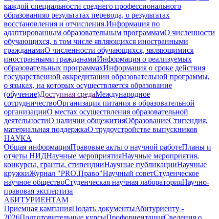
каждой специальности среднего профессионального
образования
о результатах перевода, о результатах
восстановления и отчисления.
Информация по
адаптированным образовательным программам
О численности
обучающихся, в том числе являющихся иностранными
гражданами
О численности обучающихся, являющимися
иностранными гражданами
Информация о реализуемых
образовательных программах
Информация о сроке действия
государственной аккредитации образовательной программы,
о языках, на которых осуществляется образование
(обучение)
Доступная среда
Международное
сотрудничество
Организация питания в образовательной
организации
О местах осуществления образовательной
деятельности
О наличии общежития
Образование
Стипендия,
материальная поддержка
О трудоустройстве выпускников
НАУКА
Общая информация
Правовые акты о научной работе
Планы и
отчеты НИД
Научные мероприятия
Научные мероприятия,
конкурсы, гранты, стипендии
Научные публикации
Научные
кружки
Журнал "PRO.Право"
Научный совет
Студенческое
научное общество
Студенческая научная лаборатория
Научно-
правовая экспертиза
АБИТУРИЕНТАМ
Приемная кампания
Подать документы
Абитуриенту -
2026
Подготовительные курсы
Профориентация
Сведения о