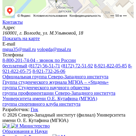
Контакты
Адрес
160001, г. Вологда, ул. М.Ульяновой, 18
Показать на карте
E-mail
mgua35@mail.ru
vologda@msal.ru
Телефоны
8-800-201-74-04 - звонок по России
бесплатный
(8172) 56-51-71
(8172) 72-51-92
8-921-822-05-85
8-
921-822-05-75
8-921-732-26-06
Официальная группа Северо-Западного института
Группа студенческого журнала МГЮА – «Stuдень»
группа Студенческого научного общества
группа профориентации Северо-Западного института
Университета имени О.Е. Кутафина (МГЮА)
группа спортивного клуба института
Разработчик:
Гик
© 2026 Северо-Западный институт (филиал) Университета
имени О. Е. Кутафина (МГЮА)
Министерство
Образования и Науки