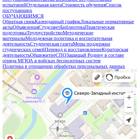
испытаний
Отдельная квота
Стоимость обучения
Cписок
поступающих
ОБУЧАЮЩИМСЯ
Обратная связь
Календарный график
Локальные нормативные
акты
Объявления
Студсовет
Библиотека
Практическая
подготовка
Трудоустройство
Методические
материалы
Молодежная политика и воспитательная
деятельность
Студенческая газета
Меры поддержки
студенческих семей
Перевод и восстановление
Кураторская
деятельность
Общежитие
СПО
Защищай Родину в составе
отряда МГЮА в войсках беспилотных систем
Политика в отношении обработки персональных данных