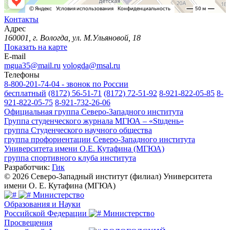
Контакты
Адрес
160001, г. Вологда, ул. М.Ульяновой, 18
Показать на карте
E-mail
mgua35@mail.ru
vologda@msal.ru
Телефоны
8-800-201-74-04 - звонок по России
бесплатный
(8172) 56-51-71
(8172) 72-51-92
8-921-822-05-85
8-
921-822-05-75
8-921-732-26-06
Официальная группа Северо-Западного института
Группа студенческого журнала МГЮА – «Stuдень»
группа Студенческого научного общества
группа профориентации Северо-Западного института
Университета имени О.Е. Кутафина (МГЮА)
группа спортивного клуба института
Разработчик:
Гик
© 2026 Северо-Западный институт (филиал) Университета
имени О. Е. Кутафина (МГЮА)
Министерство
Образования и Науки
Российской Федерации
Министерство
Просвещения