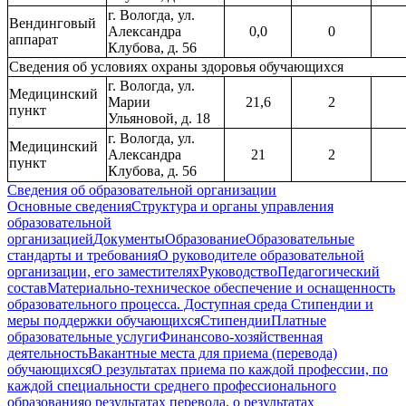
г. Вологда, ул.
Вендинговый
Александра
0,0
0
аппарат
Клубова, д. 56
Сведения об условиях охраны здоровья обучающихся
г. Вологда, ул.
Медицинский
Марии
21,6
2
пункт
Ульяновой, д. 18
г. Вологда, ул.
Медицинский
Александра
21
2
пункт
Клубова, д. 56
Сведения об образовательной организации
Основные сведения
Структура и органы управления
образовательной
организацией
Документы
Образование
Образовательные
стандарты и требования
О руководителе образовательной
организации, его заместителях
Руководство
Педагогический
состав
Материально-техническое обеспечение и оснащенность
образовательного процесса. Доступная среда
Стипендии и
меры поддержки обучающихся
Стипендии
Платные
образовательные услуги
Финансово-хозяйственная
деятельность
Вакантные места для приема (перевода)
обучающихся
О результатах приема по каждой профессии, по
каждой специальности среднего профессионального
образования
о результатах перевода, о результатах