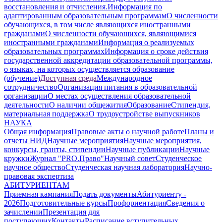
восстановления и отчисления.
Информация по
адаптированным образовательным программам
О численности
обучающихся, в том числе являющихся иностранными
гражданами
О численности обучающихся, являющимися
иностранными гражданами
Информация о реализуемых
образовательных программах
Информация о сроке действия
государственной аккредитации образовательной программы,
о языках, на которых осуществляется образование
(обучение)
Доступная среда
Международное
сотрудничество
Организация питания в образовательной
организации
О местах осуществления образовательной
деятельности
О наличии общежития
Образование
Стипендия,
материальная поддержка
О трудоустройстве выпускников
НАУКА
Общая информация
Правовые акты о научной работе
Планы и
отчеты НИД
Научные мероприятия
Научные мероприятия,
конкурсы, гранты, стипендии
Научные публикации
Научные
кружки
Журнал "PRO.Право"
Научный совет
Студенческое
научное общество
Студенческая научная лаборатория
Научно-
правовая экспертиза
АБИТУРИЕНТАМ
Приемная кампания
Подать документы
Абитуриенту -
2026
Подготовительные курсы
Профориентация
Сведения о
зачислении
Презентация для
поступающих
Контакты
Расписание вступительных