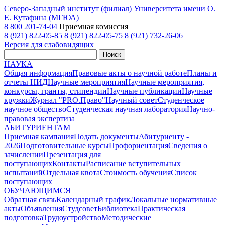
Северо-Западный институт (филиал) Университета имени О.
Е. Кутафина (МГЮА)
8 800 201-74-04
Приемная комиссия
8 (921) 822-05-85
8 (921) 822-05-75
8 (921) 732-26-06
Версия для слабовидящих
Поиск
НАУКА
Общая информация
Правовые акты о научной работе
Планы и
отчеты НИД
Научные мероприятия
Научные мероприятия,
конкурсы, гранты, стипендии
Научные публикации
Научные
кружки
Журнал "PRO.Право"
Научный совет
Студенческое
научное общество
Студенческая научная лаборатория
Научно-
правовая экспертиза
АБИТУРИЕНТАМ
Приемная кампания
Подать документы
Абитуриенту -
2026
Подготовительные курсы
Профориентация
Сведения о
зачислении
Презентация для
поступающих
Контакты
Расписание вступительных
испытаний
Отдельная квота
Стоимость обучения
Cписок
поступающих
ОБУЧАЮЩИМСЯ
Обратная связь
Календарный график
Локальные нормативные
акты
Объявления
Студсовет
Библиотека
Практическая
подготовка
Трудоустройство
Методические