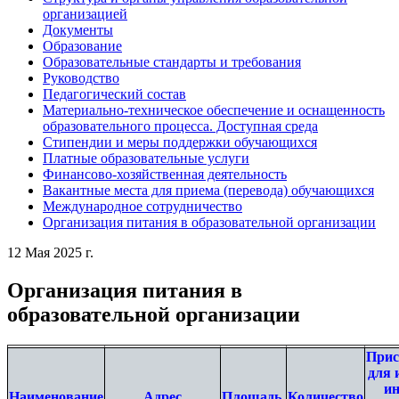
организацией
Документы
Образование
Образовательные стандарты и требования
Руководство
Педагогический состав
Материально-техническое обеспечение и оснащенность
образовательного процесса. Доступная среда
Стипендии и меры поддержки обучающихся
Платные образовательные услуги
Финансово-хозяйственная деятельность
Вакантные места для приема (перевода) обучающихся
Международное сотрудничество
Организация питания в образовательной организации
12 Мая 2025 г.
Организация питания в
образовательной организации
Прис
для 
ин
Наименование
Адрес
Площадь,
Количество