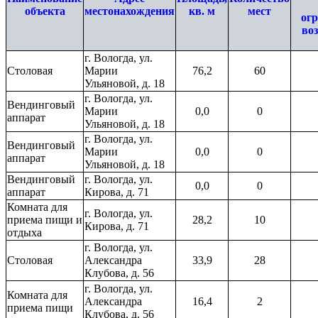
объекта
местонахождения
кв. м
мест
ог
во
г. Вологда, ул.
Столовая
Марии
76,2
60
Ульяновой, д. 18
г. Вологда, ул.
Вендинговый
Марии
0,0
0
аппарат
Ульяновой, д. 18
г. Вологда, ул.
Вендинговый
Марии
0,0
0
аппарат
Ульяновой, д. 18
Вендинговый
г. Вологда, ул.
0,0
0
аппарат
Кирова, д. 71
Комната для
г. Вологда, ул.
приема пищи и
28,2
10
Кирова, д. 71
отдыха
г. Вологда, ул.
Столовая
Александра
33,9
28
Клубова, д. 56
г. Вологда, ул.
Комната для
Александра
16,4
2
приема пищи
Клубова, д. 56