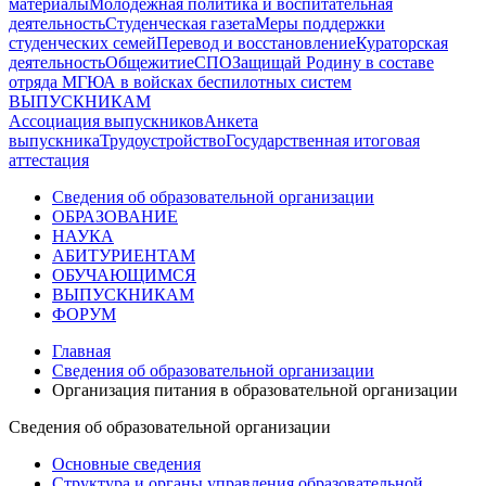
материалы
Молодежная политика и воспитательная
деятельность
Студенческая газета
Меры поддержки
студенческих семей
Перевод и восстановление
Кураторская
деятельность
Общежитие
СПО
Защищай Родину в составе
отряда МГЮА в войсках беспилотных систем
ВЫПУСКНИКАМ
Ассоциация выпускников
Анкета
выпускника
Трудоустройство
Государственная итоговая
аттестация
Сведения об образовательной организации
ОБРАЗОВАНИЕ
НАУКА
АБИТУРИЕНТАМ
ОБУЧАЮЩИМСЯ
ВЫПУСКНИКАМ
ФОРУМ
Главная
Сведения об образовательной организации
Организация питания в образовательной организации
Сведения об образовательной организации
Основные сведения
Структура и органы управления образовательной