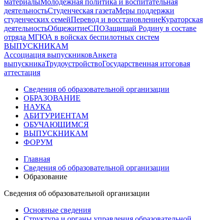
материалы
Молодежная политика и воспитательная
деятельность
Студенческая газета
Меры поддержки
студенческих семей
Перевод и восстановление
Кураторская
деятельность
Общежитие
СПО
Защищай Родину в составе
отряда МГЮА в войсках беспилотных систем
ВЫПУСКНИКАМ
Ассоциация выпускников
Анкета
выпускника
Трудоустройство
Государственная итоговая
аттестация
Сведения об образовательной организации
ОБРАЗОВАНИЕ
НАУКА
АБИТУРИЕНТАМ
ОБУЧАЮЩИМСЯ
ВЫПУСКНИКАМ
ФОРУМ
Главная
Сведения об образовательной организации
Образование
Сведения об образовательной организации
Основные сведения
Структура и органы управления образовательной