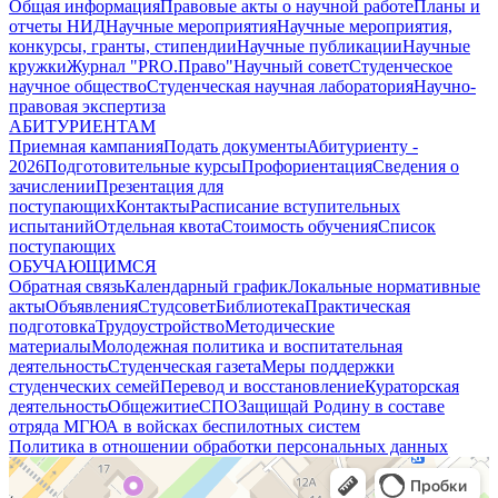
Общая информация
Правовые акты о научной работе
Планы и
отчеты НИД
Научные мероприятия
Научные мероприятия,
конкурсы, гранты, стипендии
Научные публикации
Научные
кружки
Журнал "PRO.Право"
Научный совет
Студенческое
научное общество
Студенческая научная лаборатория
Научно-
правовая экспертиза
АБИТУРИЕНТАМ
Приемная кампания
Подать документы
Абитуриенту -
2026
Подготовительные курсы
Профориентация
Сведения о
зачислении
Презентация для
поступающих
Контакты
Расписание вступительных
испытаний
Отдельная квота
Стоимость обучения
Cписок
поступающих
ОБУЧАЮЩИМСЯ
Обратная связь
Календарный график
Локальные нормативные
акты
Объявления
Студсовет
Библиотека
Практическая
подготовка
Трудоустройство
Методические
материалы
Молодежная политика и воспитательная
деятельность
Студенческая газета
Меры поддержки
студенческих семей
Перевод и восстановление
Кураторская
деятельность
Общежитие
СПО
Защищай Родину в составе
отряда МГЮА в войсках беспилотных систем
Политика в отношении обработки персональных данных