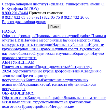
Северо-Западный институт (филиал) Университета имени О.
Е. Кутафина (МГЮА)
8 800 201-74-04
Приемная комиссия
8 (921) 822-05-85
8 (921) 822-05-75
8 (921) 732-26-06
Версия для слабовидящих
Поиск
НАУКА
Общая информация
Правовые акты о научной работе
Планы и
отчеты НИД
Научные мероприятия
Научные мероприятия,
конкурсы, гранты, стипендии
Научные публикации
Научные
кружки
Журнал "PRO.Право"
Научный совет
Студенческое
научное общество
Студенческая научная лаборатория
Научно-
правовая экспертиза
АБИТУРИЕНТАМ
Приемная кампания
Подать документы
Абитуриенту -
2026
Подготовительные курсы
Профориентация
Сведения о
зачислении
Презентация для
поступающих
Контакты
Расписание вступительных
испытаний
Отдельная квота
Стоимость обучения
Cписок
поступающих
ОБУЧАЮЩИМСЯ
Обратная связь
Календарный график
Локальные нормативные
акты
Объявления
Студсовет
Библиотека
Практическая
подготовка
Трудоустройство
Методические