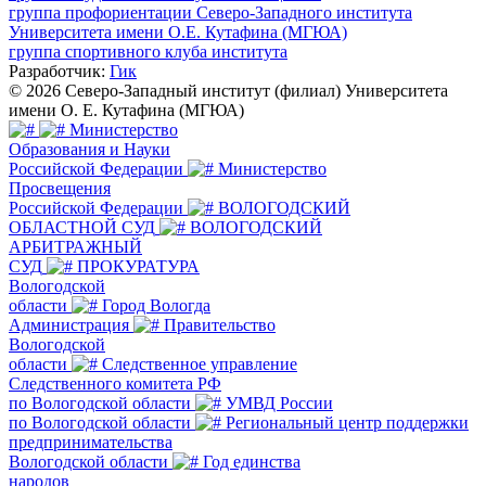
группа профориентации Северо-Западного института
Университета имени О.Е. Кутафина (МГЮА)
группа спортивного клуба института
Разработчик:
Гик
© 2026 Северо-Западный институт (филиал) Университета
имени О. Е. Кутафина (МГЮА)
Министерство
Образования и Науки
Российской Федерации
Министерство
Просвещения
Российской Федерации
ВОЛОГОДСКИЙ
ОБЛАСТНОЙ СУД
ВОЛОГОДСКИЙ
АРБИТРАЖНЫЙ
СУД
ПРОКУРАТУРА
Вологодской
области
Город Вологда
Администрация
Правительство
Вологодской
области
Следственное управление
Следственного комитета РФ
по Вологодской области
УМВД России
по Вологодской области
Региональный центр поддержки
предпринимательства
Вологодской области
Год единства
народов