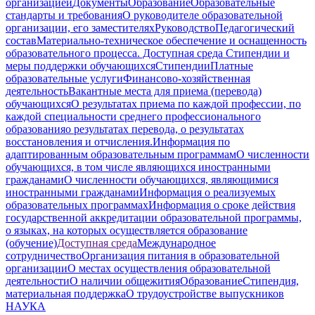
организацией
Документы
Образование
Образовательные
стандарты и требования
О руководителе образовательной
организации, его заместителях
Руководство
Педагогический
состав
Материально-техническое обеспечение и оснащенность
образовательного процесса. Доступная среда
Стипендии и
меры поддержки обучающихся
Стипендии
Платные
образовательные услуги
Финансово-хозяйственная
деятельность
Вакантные места для приема (перевода)
обучающихся
О результатах приема по каждой профессии, по
каждой специальности среднего профессионального
образования
о результатах перевода, о результатах
восстановления и отчисления.
Информация по
адаптированным образовательным программам
О численности
обучающихся, в том числе являющихся иностранными
гражданами
О численности обучающихся, являющимися
иностранными гражданами
Информация о реализуемых
образовательных программах
Информация о сроке действия
государственной аккредитации образовательной программы,
о языках, на которых осуществляется образование
(обучение)
Доступная среда
Международное
сотрудничество
Организация питания в образовательной
организации
О местах осуществления образовательной
деятельности
О наличии общежития
Образование
Стипендия,
материальная поддержка
О трудоустройстве выпускников
НАУКА