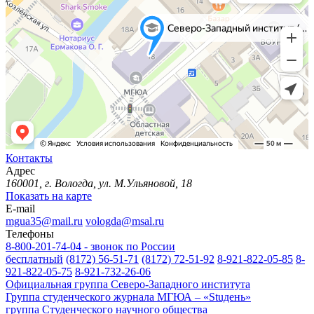
Контакты
Адрес
160001, г. Вологда, ул. М.Ульяновой, 18
Показать на карте
E-mail
mgua35@mail.ru
vologda@msal.ru
Телефоны
8-800-201-74-04 - звонок по России
бесплатный
(8172) 56-51-71
(8172) 72-51-92
8-921-822-05-85
8-
921-822-05-75
8-921-732-26-06
Официальная группа Северо-Западного института
Группа студенческого журнала МГЮА – «Stuдень»
группа Студенческого научного общества