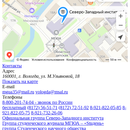
Контакты
Адрес
160001, г. Вологда, ул. М.Ульяновой, 18
Показать на карте
E-mail
mgua35@mail.ru
vologda@msal.ru
Телефоны
8-800-201-74-04 - звонок по России
бесплатный
(8172) 56-51-71
(8172) 72-51-92
8-921-822-05-85
8-
921-822-05-75
8-921-732-26-06
Официальная группа Северо-Западного института
Группа студенческого журнала МГЮА – «Stuдень»
группа Студенческого научного общества