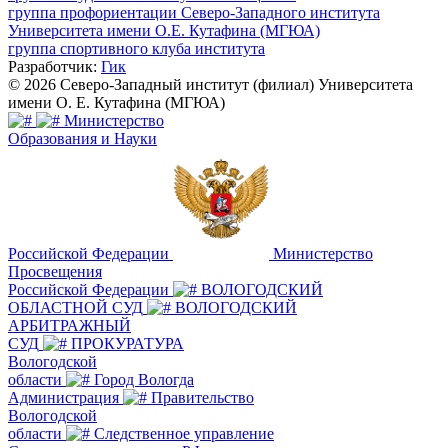
группа профориентации Северо-Западного института
Университета имени О.Е. Кутафина (МГЮА)
группа спортивного клуба института
Разработчик:
Гик
© 2026 Северо-Западный институт (филиал) Университета
имени О. Е. Кутафина (МГЮА)
Министерство
Образования и Науки
Российской Федерации
Министерство
Просвещения
Российской Федерации
ВОЛОГОДСКИЙ
ОБЛАСТНОЙ СУД
ВОЛОГОДСКИЙ
АРБИТРАЖНЫЙ
СУД
ПРОКУРАТУРА
Вологодской
области
Город Вологда
Администрация
Правительство
Вологодской
области
Следственное управление