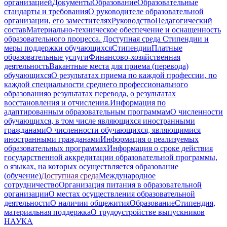
организацией
Документы
Образование
Образовательные
стандарты и требования
О руководителе образовательной
организации, его заместителях
Руководство
Педагогический
состав
Материально-техническое обеспечение и оснащенность
образовательного процесса. Доступная среда
Стипендии и
меры поддержки обучающихся
Стипендии
Платные
образовательные услуги
Финансово-хозяйственная
деятельность
Вакантные места для приема (перевода)
обучающихся
О результатах приема по каждой профессии, по
каждой специальности среднего профессионального
образования
о результатах перевода, о результатах
восстановления и отчисления.
Информация по
адаптированным образовательным программам
О численности
обучающихся, в том числе являющихся иностранными
гражданами
О численности обучающихся, являющимися
иностранными гражданами
Информация о реализуемых
образовательных программах
Информация о сроке действия
государственной аккредитации образовательной программы,
о языках, на которых осуществляется образование
(обучение)
Доступная среда
Международное
сотрудничество
Организация питания в образовательной
организации
О местах осуществления образовательной
деятельности
О наличии общежития
Образование
Стипендия,
материальная поддержка
О трудоустройстве выпускников
НАУКА