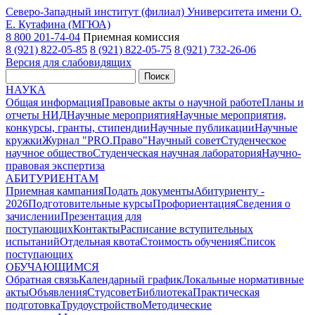
Северо-Западный институт (филиал) Университета имени О.
Е. Кутафина (МГЮА)
8 800 201-74-04
Приемная комиссия
8 (921) 822-05-85
8 (921) 822-05-75
8 (921) 732-26-06
Версия для слабовидящих
Поиск
НАУКА
Общая информация
Правовые акты о научной работе
Планы и
отчеты НИД
Научные мероприятия
Научные мероприятия,
конкурсы, гранты, стипендии
Научные публикации
Научные
кружки
Журнал "PRO.Право"
Научный совет
Студенческое
научное общество
Студенческая научная лаборатория
Научно-
правовая экспертиза
АБИТУРИЕНТАМ
Приемная кампания
Подать документы
Абитуриенту -
2026
Подготовительные курсы
Профориентация
Сведения о
зачислении
Презентация для
поступающих
Контакты
Расписание вступительных
испытаний
Отдельная квота
Стоимость обучения
Cписок
поступающих
ОБУЧАЮЩИМСЯ
Обратная связь
Календарный график
Локальные нормативные
акты
Объявления
Студсовет
Библиотека
Практическая
подготовка
Трудоустройство
Методические