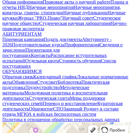
Общая информация
Правовые акты о научной работе
Планы и
отчеты НИД
Научные мероприятия
Научные мероприятия,
конкурсы, гранты, стипендии
Научные публикации
Научные
кружки
Журнал "PRO.Право"
Научный совет
Студенческое
научное общество
Студенческая научная лаборатория
Научно-
правовая экспертиза
АБИТУРИЕНТАМ
Приемная кампания
Подать документы
Абитуриенту -
2026
Подготовительные курсы
Профориентация
Сведения о
зачислении
Презентация для
поступающих
Контакты
Расписание вступительных
испытаний
Отдельная квота
Стоимость обучения
Cписок
поступающих
ОБУЧАЮЩИМСЯ
Обратная связь
Календарный график
Локальные нормативные
акты
Объявления
Студсовет
Библиотека
Практическая
подготовка
Трудоустройство
Методические
материалы
Молодежная политика и воспитательная
деятельность
Студенческая газета
Меры поддержки
студенческих семей
Перевод и восстановление
Кураторская
деятельность
Общежитие
СПО
Защищай Родину в составе
отряда МГЮА в войсках беспилотных систем
Политика в отношении обработки персональных данных