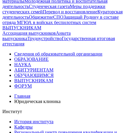
материалы
Молодежная политика и воспитательная
деятельность
Студенческая газета
Меры поддержки
студенческих семей
Перевод и восстановление
Кураторская
деятельность
Общежитие
СПО
Защищай Родину в составе
отряда МГЮА в войсках беспилотных систем
ВЫПУСКНИКАМ
Ассоциация выпускников
Анкета
выпускника
Трудоустройство
Государственная итоговая
аттестация
Сведения об образовательной организации
ОБРАЗОВАНИЕ
НАУКА
АБИТУРИЕНТАМ
ОБУЧАЮЩИМСЯ
ВЫПУСКНИКАМ
ФОРУМ
Главная
Юридическая клиника
Институт
История института
Кафедры
Региональный центр повышения квалификации и