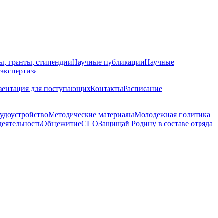
ы, гранты, стипендии
Научные публикации
Научные
 экспертиза
зентация для поступающих
Контакты
Расписание
удоустройство
Методические материалы
Молодежная политика
деятельность
Общежитие
СПО
Защищай Родину в составе отряда