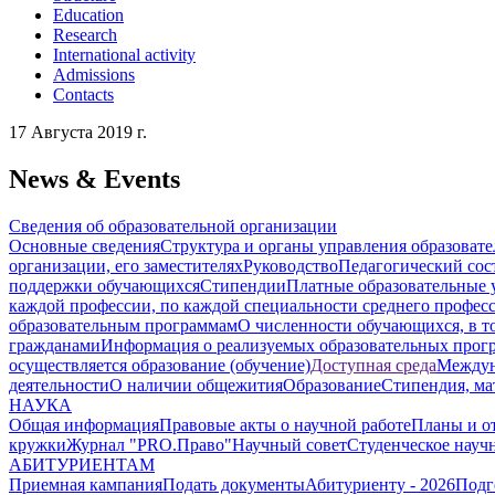
Education
Research
International activity
Admissions
Contacts
17 Августа 2019 г.
News & Events
Сведения об образовательной организации
Основные сведения
Структура и органы управления образоват
организации, его заместителях
Руководство
Педагогический сос
поддержки обучающихся
Стипендии
Платные образовательные 
каждой профессии, по каждой специальности среднего профес
образовательным программам
О численности обучающихся, в 
гражданами
Информация о реализуемых образовательных прог
осуществляется образование (обучение)
Доступная среда
Междун
деятельности
О наличии общежития
Образование
Стипендия, ма
НАУКА
Общая информация
Правовые акты о научной работе
Планы и о
кружки
Журнал "PRO.Право"
Научный совет
Студенческое науч
АБИТУРИЕНТАМ
Приемная кампания
Подать документы
Абитуриенту - 2026
Подг