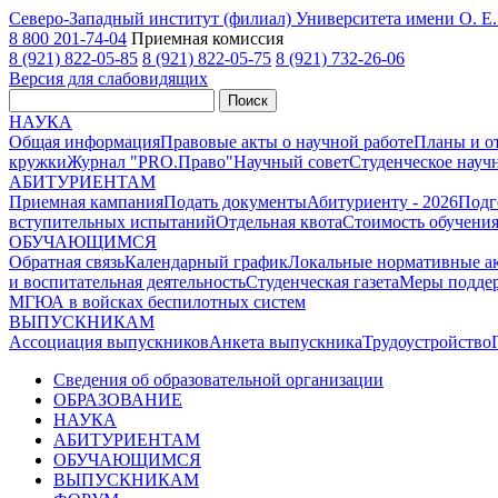
Северо-Западный институт (филиал) Университета имени О. 
8 800 201-74-04
Приемная комиссия
8 (921) 822-05-85
8 (921) 822-05-75
8 (921) 732-26-06
Версия для слабовидящих
Поиск
НАУКА
Общая информация
Правовые акты о научной работе
Планы и о
кружки
Журнал "PRO.Право"
Научный совет
Студенческое науч
АБИТУРИЕНТАМ
Приемная кампания
Подать документы
Абитуриенту - 2026
Подг
вступительных испытаний
Отдельная квота
Стоимость обучени
ОБУЧАЮЩИМСЯ
Обратная связь
Календарный график
Локальные нормативные а
и воспитательная деятельность
Студенческая газета
Меры поддер
МГЮА в войсках беспилотных систем
ВЫПУСКНИКАМ
Ассоциация выпускников
Анкета выпускника
Трудоустройство
Сведения об образовательной организации
ОБРАЗОВАНИЕ
НАУКА
АБИТУРИЕНТАМ
ОБУЧАЮЩИМСЯ
ВЫПУСКНИКАМ