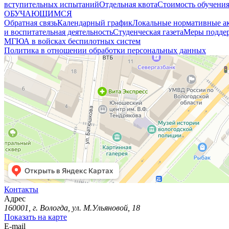
вступительных испытаний
Отдельная квота
Стоимость обучени
ОБУЧАЮЩИМСЯ
Обратная связь
Календарный график
Локальные нормативные а
и воспитательная деятельность
Студенческая газета
Меры поддер
МГЮА в войсках беспилотных систем
Политика в отношении обработки персональных данных
Контакты
Адрес
160001, г. Вологда, ул. М.Ульяновой, 18
Показать на карте
E-mail