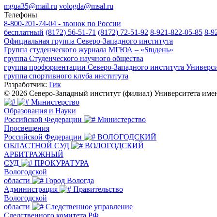
mgua35@mail.ru
vologda@msal.ru
Телефоны
8-800-201-74-04 - звонок по России
бесплатный
(8172) 56-51-71
(8172) 72-51-92
8-921-822-05-85
8-9
Официальная группа Северо-Западного института
Группа студенческого журнала МГЮА – «Stuдень»
группа Студенческого научного общества
группа профориентации Северо-Западного института Универс
группа спортивного клуба института
Разработчик:
Гик
© 2026 Северо-Западный институт (филиал) Университета им
Министерство
Образования и Науки
Российской Федерации
Министерство
Просвещения
Российской Федерации
ВОЛОГОДСКИЙ
ОБЛАСТНОЙ СУД
ВОЛОГОДСКИЙ
АРБИТРАЖНЫЙ
СУД
ПРОКУРАТУРА
Вологодской
области
Город Вологда
Администрация
Правительство
Вологодской
области
Следственное управление
Следственного комитета РФ