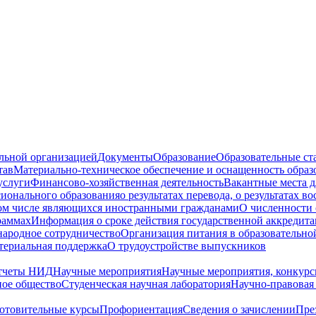
ельной организацией
Документы
Образование
Образовательные ст
тав
Материально-техническое обеспечение и оснащенность образ
услуги
Финансово-хозяйственная деятельность
Вакантные места д
сионального образования
о результатах перевода, о результатах в
том числе являющихся иностранными гражданами
О численности
раммах
Информация о сроке действия государственной аккредита
ародное сотрудничество
Организация питания в образовательно
териальная поддержка
О трудоустройстве выпускников
тчеты НИД
Научные мероприятия
Научные мероприятия, конкурс
ное общество
Студенческая научная лаборатория
Научно-правовая
отовительные курсы
Профориентация
Сведения о зачислении
Пре