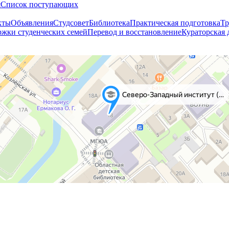
я
Cписок поступающих
кты
Объявления
Студсовет
Библиотека
Практическая подготовка
Тр
жки студенческих семей
Перевод и восстановление
Кураторская 