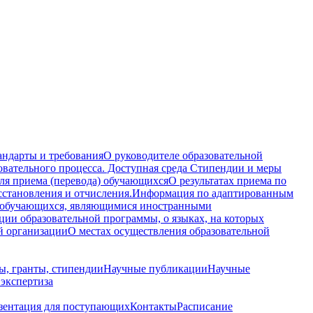
андарты и требования
О руководителе образовательной
овательного процесса. Доступная среда
Стипендии и меры
ля приема (перевода) обучающихся
О результатах приема по
осстановления и отчисления.
Информация по адаптированным
 обучающихся, являющимися иностранными
ции образовательной программы, о языках, на которых
й организации
О местах осуществления образовательной
ы, гранты, стипендии
Научные публикации
Научные
 экспертиза
зентация для поступающих
Контакты
Расписание