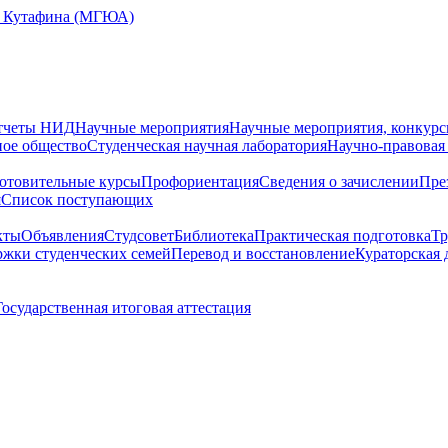
Е. Кутафина (МГЮА)
тчеты НИД
Научные мероприятия
Научные мероприятия, конкурс
ное общество
Студенческая научная лаборатория
Научно-правовая
отовительные курсы
Профориентация
Сведения о зачислении
Пре
я
Cписок поступающих
кты
Объявления
Студсовет
Библиотека
Практическая подготовка
Тр
жки студенческих семей
Перевод и восстановление
Кураторская 
Государственная итоговая аттестация